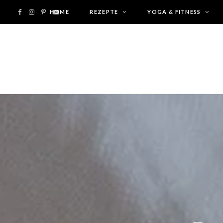
F
I
P
HOME
Y
REZEPTE
YOGA & FITNESS
a
n
i
o
c
s
n
u
e
t
t
T
b
a
e
u
o
g
r
b
o
r
e
e
k
a
s
m
t