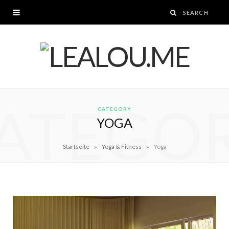
ATEGO
CATEGORY
YOGA
»
»
Startseite
Yoga & Fitness
Yoga