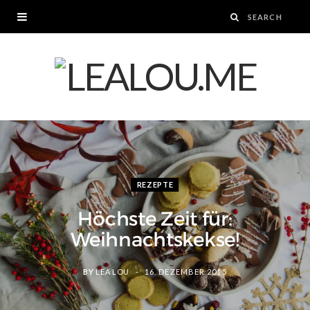
REZEPTE
Höchste Zeit für:
Weihnachtskekse!
BY
LEA LOU
16. DEZEMBER 2015