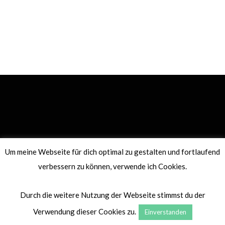
Um meine Webseite für dich optimal zu gestalten und fortlaufend
DATENSCHUTZERKLÄRUNG
IMPRESSUM
verbessern zu können, verwende ich Cookies.
© 2021 WITH ♡ FROM LEALOU.ME
Durch die weitere Nutzung der Webseite stimmst du der
Verwendung dieser Cookies zu.
Einverstanden
TOP