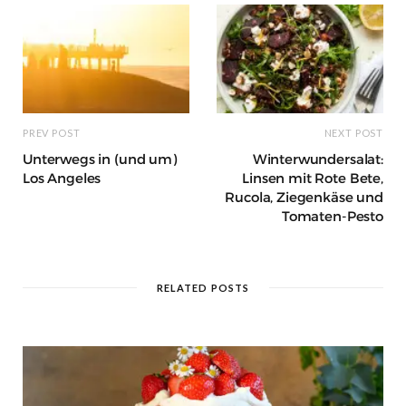
t
m
PREV POST
NEXT POST
Unterwegs in (und um)
Winterwundersalat:
Los Angeles
Linsen mit Rote Bete,
Rucola, Ziegenkäse und
Tomaten-Pesto
RELATED POSTS