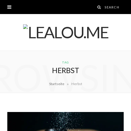
ROWSI
TAG
HERBST
»
Startseite
Herbst