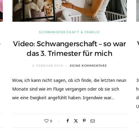
SCHWANGERSCHAFT & FAMILIE
e
Video: Schwangerschaft – so war
e
das 3. Trimester für mich
2. FEBRUAR 2019
KEINE KOMMENTARE
Wow, ich kann nicht sagen, ob ich finde, die letzten neun
3
Monate sind wie im Fluge vergangen oder ob sie sich
h
wie eine Ewigkeit angefühlt haben. Irgendwie war…
d
U
0