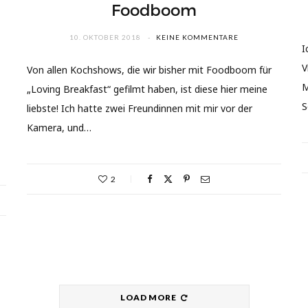
Foodboom
10. OKTOBER 2018
KEINE KOMMENTARE
I
V
Von allen Kochshows, die wir bisher mit Foodboom für
M
„Loving Breakfast“ gefilmt haben, ist diese hier meine
S
liebste! Ich hatte zwei Freundinnen mit mir vor der
Kamera, und…
2
LOAD MORE