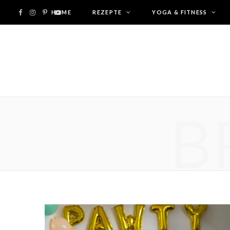
F
I
P
HOME
Y
REZEPTE
YOGA & FITNESS
a
n
i
o
c
s
n
u
e
t
t
T
B
b
a
e
u
o
g
r
b
o
r
e
e
k
a
s
m
t