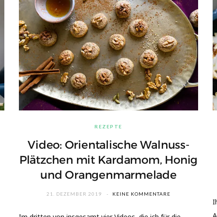
REZEPTE
Video: Orientalische Walnuss-
Plätzchen mit Kardamom, Honig
und Orangenmarmelade
21. DEZEMBER 2019
KEINE KOMMENTARE
I
A
Im dritten von insgesamt vier Videos, die ich für die