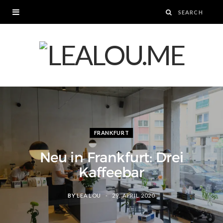
FRANKFURT
Neu in Frankfurt: Drei
Kaffeebar
BY
LEA LOU
29. APRIL 2020