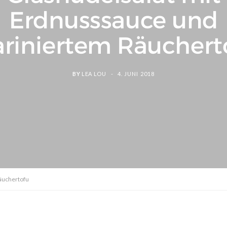
Erdnusssauce und
riniertem Räuchert
BY
LEA LOU
4. JUNI 2018
äuchertofu