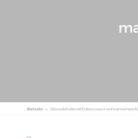
ma
»
Startseite
Glasnudelsalat mit Erdnusssauce und mariniertem R