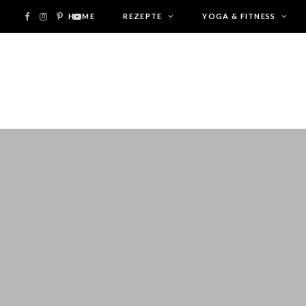
F
I
P
HOME
Y
REZEPTE
YOGA & FITNESS
a
n
i
o
c
s
n
u
e
t
t
T
b
a
e
u
o
g
r
b
o
r
e
e
k
a
s
m
t