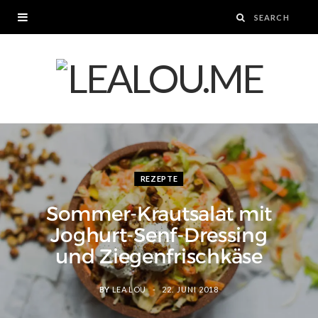
REZEPTE
Sommer-Krautsalat mit
Joghurt-Senf-Dressing
und Ziegenfrischkäse
BY
LEA LOU
22. JUNI 2018