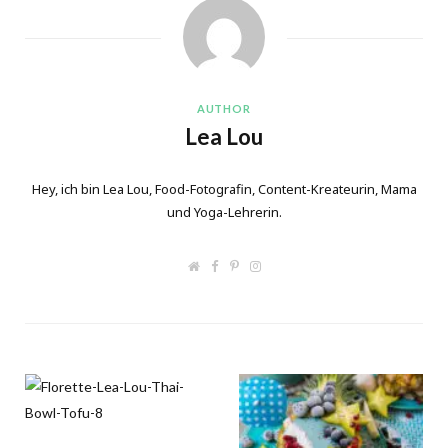
AUTHOR
Lea Lou
Hey, ich bin Lea Lou, Food-Fotografin, Content-Kreateurin, Mama
und Yoga-Lehrerin.
W
F
P
I
e
a
i
n
b
c
n
s
s
e
t
t
i
b
e
a
t
o
r
g
e
o
e
r
k
s
a
t
m