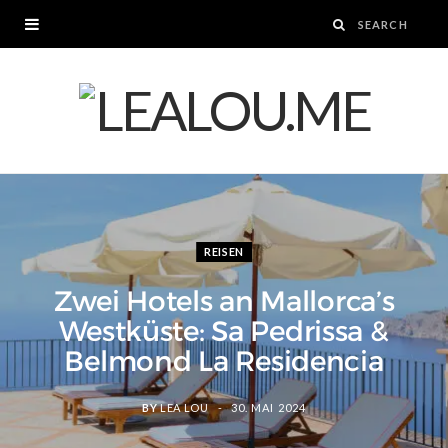
REISEN
Zwei Hotels an Mallorca’s
Westküste: Sa Pedrissa &
Belmond La Residencia
BY
LEA LOU
30. MAI 2024