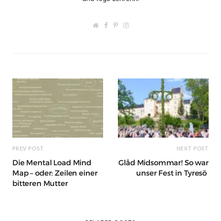
W
F
P
I
e
a
i
n
b
c
n
s
s
e
t
t
i
b
e
a
t
o
r
g
e
o
e
r
k
s
a
t
m
PREV POST
NEXT POST
Die Mental Load Mind
Glåd Midsommar! So war
Map – oder: Zeilen einer
unser Fest in Tyresö
bitteren Mutter