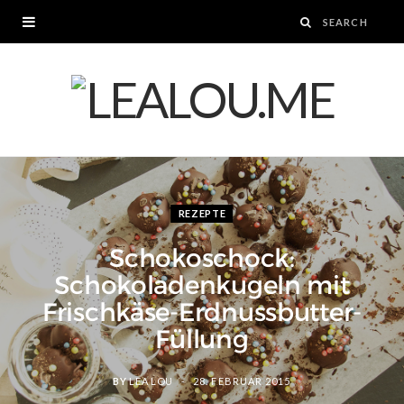
REZEPTE
Schokoschock:
Schokoladenkugeln mit
Frischkäse-Erdnussbutter-
Füllung
BY
LEA LOU
28. FEBRUAR 2015