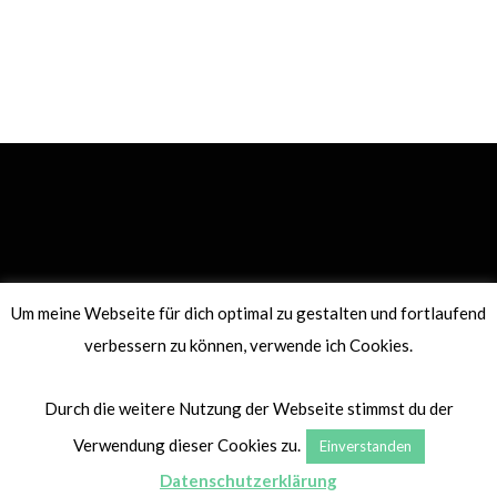
Um meine Webseite für dich optimal zu gestalten und fortlaufend
DATENSCHUTZERKLÄRUNG
IMPRESSUM
verbessern zu können, verwende ich Cookies.
© 2021 WITH ♡ FROM LEALOU.ME
Durch die weitere Nutzung der Webseite stimmst du der
Verwendung dieser Cookies zu.
Einverstanden
TOP
Datenschutzerklärung