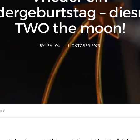
dergeburtstag – dies
TWO the moon!
BY
LEA LOU
1. OKTOBER 2023
oon!