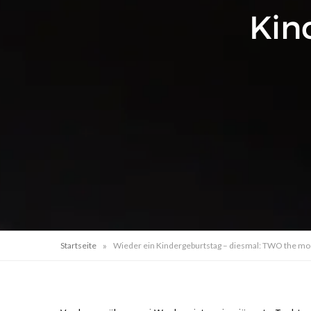
Kin
»
Startseite
Wieder ein Kindergeburtstag – diesmal: TWO the m