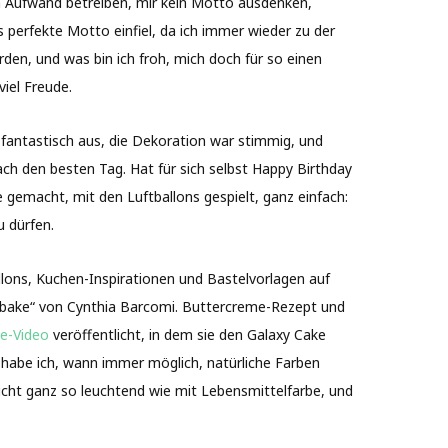
en Aufwand betreiben, mir kein Motto ausdenken,
perfekte Motto einfiel, da ich immer wieder zu der
en, und was bin ich froh, mich doch für so einen
viel Freude.
fantastisch aus, die Dekoration war stimmig, und
ch den besten Tag. Hat für sich selbst Happy Birthday
emacht, mit den Luftballons gespielt, ganz einfach:
u dürfen.
llons, Kuchen-Inspirationen und Bastelvorlagen auf
s bake“ von Cynthia Barcomi. Buttercreme-Rezept und
e-Video
veröffentlicht, in dem sie den Galaxy Cake
me habe ich, wann immer möglich, natürliche Farben
t nicht ganz so leuchtend wie mit Lebensmittelfarbe, und