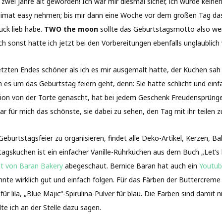
zwei Jahre alt geworden! Ich war mir diesmal sicher, ich würde kein
imat easy nehmen; bis mir dann eine Woche vor dem großen Tag das 
ück lieb habe.
TWO the moon
sollte das Geburtstagsmotto also werd
sonst hatte ich jetzt bei den Vorbereitungen ebenfalls unglaublich 
tzten Endes schöner als ich es mir ausgemalt hatte, der Kuchen sah 
s um das Geburtstag feiern geht, denn: Sie hatte schlicht und einfa
on von der Torte genascht, hat bei jedem Geschenk Freudensprünge g
war für mich das schönste, sie dabei zu sehen, den Tag mit ihr teilen z
urtstagsfeier zu organisieren, findet alle Deko-Artikel, Kerzen, Ba
tagskuchen ist ein einfacher Vanille-Rührküchen aus dem Buch „Let’
t von Baran Bakery
abegeschaut. Bernice Baran hat auch ein
Youtub
konnte wirklich gut und einfach folgen. Für das Färben der Buttercre
für lila, „Blue Majic“-Spirulina-Pulver für blau. Die Farben sind dami
te ich an der Stelle dazu sagen.