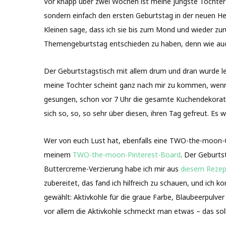
Vor knapp über zwei Wochen ist meine jüngste Tochter 
sondern einfach den ersten Geburtstag in der neuen He
Kleinen sage, dass ich sie bis zum Mond und wieder zur
Themengeburtstag entschieden zu haben, denn wie auch 
Der Geburtstagstisch mit allem drum und dran wurde le
meine Tochter scheint ganz nach mir zu kommen, wenn e
gesungen, schon vor 7 Uhr die gesamte Kuchendekorati
sich so, so, so sehr über diesen, ihren Tag gefreut. Es 
Wer von euch Lust hat, ebenfalls eine TWO-the-moon-Geb
meinem
TWO-the-moon-Pinterest-Board
. Der Geburts
Buttercreme-Verzierung habe ich mir aus
diesem Rezep
zubereitet, das fand ich hilfreich zu schauen, und ich 
gewählt: Aktivkohle für die graue Farbe, Blaubeerpulver 
vor allem die Aktivkohle schmeckt man etwas – das soll