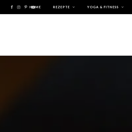
F
I
P
HOME
Y
REZEPTE
YOGA & FITNESS
a
n
i
o
c
s
n
u
e
t
t
T
b
a
e
u
o
g
r
b
o
r
e
e
k
a
s
m
t