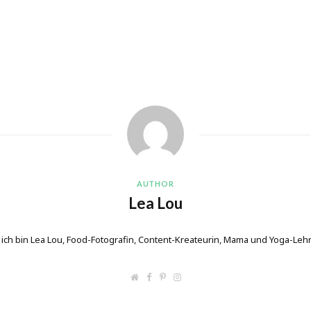
AUTHOR
Lea Lou
 ich bin Lea Lou, Food-Fotografin, Content-Kreateurin, Mama und Yoga-Lehr
W
F
P
I
e
a
i
n
b
c
n
s
s
e
t
t