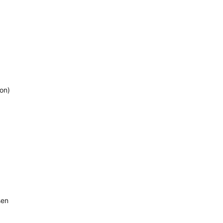
on)
sen