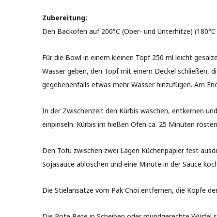
Zubereitung:
Den Backofen auf 200°C (Ober- und Unterhitze) (180°C 
Für die Bowl in einem kleinen Topf 250 ml leicht gesa
Wasser geben, den Topf mit einem Deckel schließen, di
gegebenenfalls etwas mehr Wasser hinzufügen. Am Ende 
In der Zwischenzeit den Kürbis waschen, entkernen und 
einpinseln. Kürbis im hießen Ofen ca. 25 Minuten rösten
Den Tofu zwischen zwei Lagen Küchenpapier fest ausdrü
Sojasauce ablöschen und eine Minute in der Sauce köche
Die Stielansätze vom Pak Choi entfernen, die Köpfe der
Die Rote Bete in Scheiben oder mundgerechte Würfel s