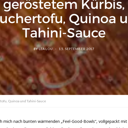
geröstetem Kürbis,
uchertofu, Quinoa 
Tahini-Sauce
BY
LEA LOU
15. SEPTEMBER 2017
tofu, Quinoa und Tahini-Sauce
 ich mich nach bunten wärmenden „Feel-Good-Bowls“, vollgepackt mit