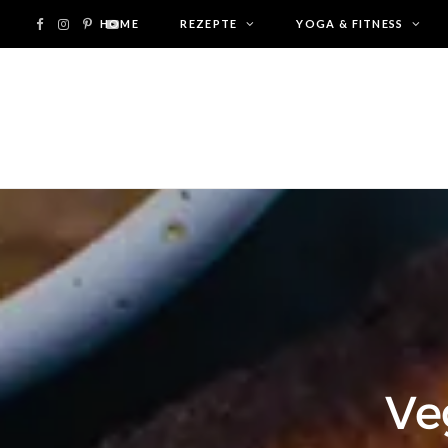
F
I
P
HOME
Y
REZEPTE
YOGA & FITNESS
a
n
i
o
c
s
n
u
e
t
t
T
b
a
e
u
o
g
r
b
o
r
e
e
k
a
s
Ve
m
t