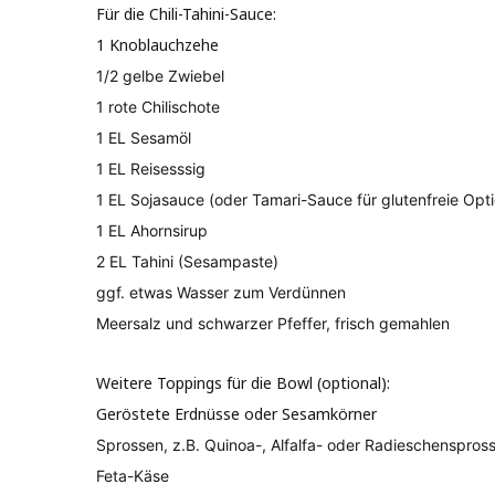
Für die Chili-Tahini-Sauce:
1 Knoblauchzehe
1/2 gelbe Zwiebel
1 rote Chilischote
1 EL Sesamöl
1 EL Reisesssig
1 EL Sojasauce (oder Tamari-Sauce für glutenfreie Opti
1 EL Ahornsirup
2 EL Tahini (Sesampaste)
ggf. etwas Wasser zum Verdünnen
Meersalz und schwarzer Pfeffer, frisch gemahlen
Weitere Toppings für die Bowl (optional):
Geröstete Erdnüsse oder Sesamkörner
Sprossen, z.B. Quinoa-, Alfalfa- oder Radieschenspros
Feta-Käse