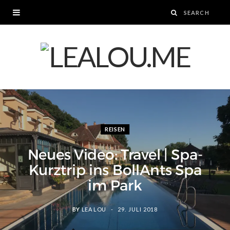
REISEN
Neues Video: Travel | Spa-
Kurztrip ins BollAnts Spa
im Park
BY
LEA LOU
29. JULI 2018