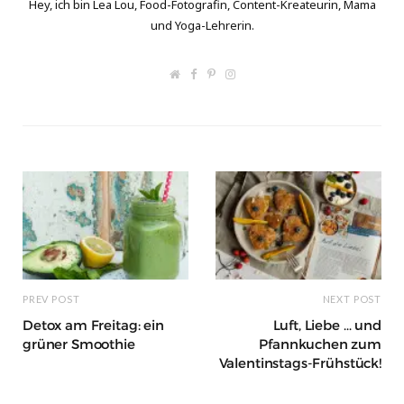
Hey, ich bin Lea Lou, Food-Fotografin, Content-Kreateurin, Mama
und Yoga-Lehrerin.
W
F
P
I
e
a
i
n
b
c
n
s
s
e
t
t
i
b
e
a
t
o
r
g
e
o
e
r
k
s
a
t
m
PREV POST
NEXT POST
Detox am Freitag: ein
Luft, Liebe … und
grüner Smoothie
Pfannkuchen zum
Valentinstags-Frühstück!