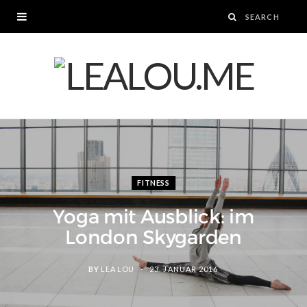
FITNESS
Yoga mit Ausblick: im
London Skygarden
BY
LEA LOU
23. JANUAR 2016